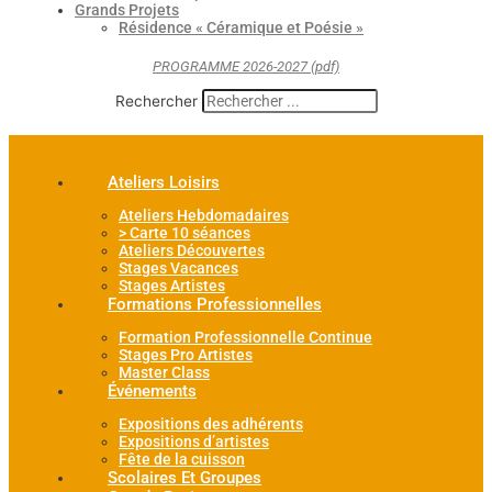
Grands Projets
Résidence « Céramique et Poésie »
PROGRAMME 2026-2027 (pdf)
Rechercher
Ateliers Loisirs
Ateliers Hebdomadaires
> Carte 10 séances
Ateliers Découvertes
Stages Vacances
Stages Artistes
Formations Professionnelles
Formation Professionnelle Continue
Stages Pro Artistes
Master Class
Événements
Expositions des adhérents
Expositions d’artistes
Fête de la cuisson
Scolaires Et Groupes