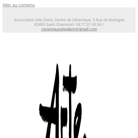
Aller au contenu
Association Arte Diem, Centre de Céramique, 5 Rue de Bretagne
42400 Saint-Chamond / 04.77.31.95.34 /
ceramiqueartediem@gmail.com